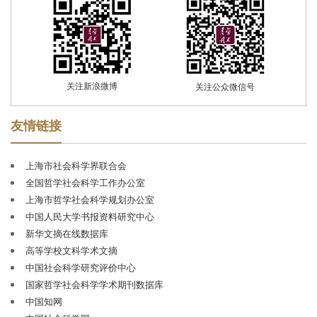
自创刊以来，《学术月刊》始终以马克思主义及其中国
化理论创新成果为指导，以繁荣发展中国哲学社会科学为
己任，积极贯彻
“双百”方针，以“敢为学术先，宽容百家
言”的学术之气、敦厚之风、超拔之度自期自励，以“扎根
学术、守护思想、深入时代”为办刊方向，注重学术积淀、
关注新浪微博
关注公众微信号
传承与创新，注重反映国家发展和社会主义现代化建设进
程中的学科前沿问题与重大研究成果，发稿兼及马克思主
友情链接
义理论、哲学、经济学、文学、历史学、政治学、法学、
社会学等人文社科主干学科。
2003
年和
2005
年，《学术
上海市社会科学界联合会
月刊》荣获新闻出版总署颁发的第二、第三届
“国家优秀期
全国哲学社会科学工作办公室
刊奖提名奖”。
2009
年，《学术月刊》被中国期刊协会评
上海市哲学社会科学规划办公室
为
“新中国
60
年有影响力的期刊
”。
2012
年，《学术月刊》
中国人民大学书报资料研究中心
被列为国家社科规划办社科基金首批资助期刊。
2013
、
新华文摘在线数据库
2015
和
2017
年，荣获全国
“百强报刊”称号；
2016
年荣获中
高等学校文科学术文摘
国期刊海外发行百强称号。
2018
年荣获第四届
“中国出版政
中国社会科学研究评价中心
府奖期刊奖提名奖”；
2021
年荣获第五届
“中国出版政府奖
国家哲学社会科学学术期刊数据库
期刊奖”。
至今
连续多届被评为
“华东地区优秀期刊”。
中国知网
《学术月刊》是中文社会科学引文索引（
CSSCI
）稳定