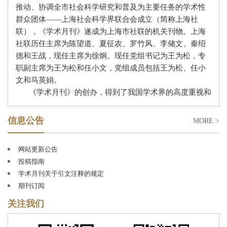
推动、协调全市社会科学研究和普及为主要任务的学术性
群众团体
——上海社会科学界联合会成立（简称上海社
联），《学术月刊》遂成为上海市社联的机关刊物。上海
社联历任主席为陈望道、夏征农、罗竹风、李储文、秦绍
德和王战，现任主席为徐炯。现任党组书记为王为松，专
职副主席为王为松和任小文，党组成员包括王为松、任小
文和马英娟
。
《学术月刊》的创办，得到了我国学术界的高度重视和
广泛支持。著名学者郭沫若题写了刊名。在创刊和复刊
（因
“文革停刊”）的过程中，我国哲学社会科学界上百位
信息公告
MORE >
前辈、专家和学者，如沈志远、王亚夫、周谷城、冯契、
李平心、李亚农、罗竹风、周予同、周抗、金仲华、唐
网站更新公告
弢、黄逸峰、蔡北华、张薰华、徐中玉、朱东润、孙怀
投稿指南
仁、李培南、李储文、陆志仁、夏禹龙、姚耐、蒋学模、
学术月刊关于引文注释的规定
蓝瑛、蔡尚思等担任过常务编委、编委。历任总编辑为：
期刊订阅
周原冰、王亚夫、章恒忠、黄迎暑、王邦佐、田卫平、金
福林、姜佑福；现任总编辑为钱运春。其中，王亚夫任总
关注我们
编辑达三十年之久，为《学术月刊》的创建、成长和发展
作出了重要贡献。