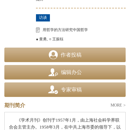
访谈
用哲学的方法研究中国哲学
● 黄勇
,
○ 王振钰
作者投稿
编辑办公
专家审稿
期刊简介
MORE >
《学术月刊》创刊于
1957
年
1
月，由上海社会科学界联
合会主管主办。
1958
年
3
月，在中共上海市委的领导下，以