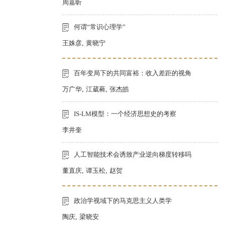
周嘉昕
何谓“常识心理学”
王姝彦
,
黄晓宁
百年变局下的共同富裕：收入差距的视角
万广华
,
江葳蕤
,
张杰皓
IS-LM模型：一个经济思想史的考察
李井奎
人工智能技术会诱致产业逆向梯度转移吗
董直庆
,
谭玉松
,
赵贺
政治学视域下的马克思主义人类学
陶庆
,
梁晓安