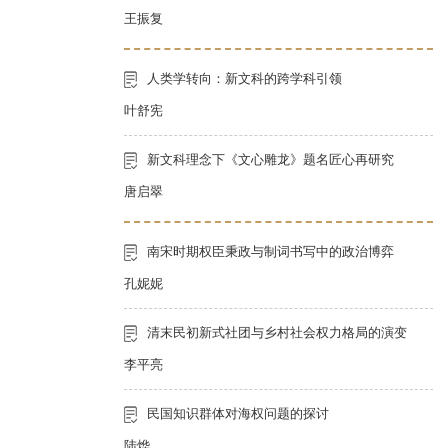
王振复
人类学转向：新文科的跨学科引领
叶舒宪
新文科理念下《文心雕龙》题名匠心再研究
唐启翠
南宋时期权臣秉政与制词书写中的政治博弈
孔妮妮
清末民初新式社团与乡村社会权力格局的演变
李平亮
民国知识群体对海权问题的探讨
陆烨