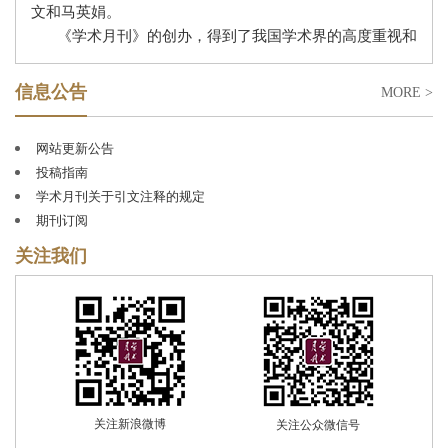
文和马英娟
。
《学术月刊》的创办，得到了我国学术界的高度重视和
广泛支持。著名学者郭沫若题写了刊名。在创刊和复刊
（因
“文革停刊”）的过程中，我国哲学社会科学界上百位
信息公告
MORE >
前辈、专家和学者，如沈志远、王亚夫、周谷城、冯契、
李平心、李亚农、罗竹风、周予同、周抗、金仲华、唐
网站更新公告
弢、黄逸峰、蔡北华、张薰华、徐中玉、朱东润、孙怀
投稿指南
仁、李培南、李储文、陆志仁、夏禹龙、姚耐、蒋学模、
学术月刊关于引文注释的规定
蓝瑛、蔡尚思等担任过常务编委、编委。历任总编辑为：
期刊订阅
周原冰、王亚夫、章恒忠、黄迎暑、王邦佐、田卫平、金
福林、姜佑福；现任总编辑为钱运春。其中，王亚夫任总
关注我们
编辑达三十年之久，为《学术月刊》的创建、成长和发展
作出了重要贡献。
自创刊以来，《学术月刊》始终以马克思主义及其中国
化理论创新成果为指导，以繁荣发展中国哲学社会科学为
己任，积极贯彻
“双百”方针，以“敢为学术先，宽容百家
言”的学术之气、敦厚之风、超拔之度自期自励，以“扎根
学术、守护思想、深入时代”为办刊方向，注重学术积淀、
关注新浪微博
关注公众微信号
传承与创新，注重反映国家发展和社会主义现代化建设进