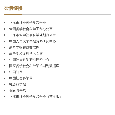
程中的学科前沿问题与重大研究成果，发稿兼及马克思主
友情链接
义理论、哲学、经济学、文学、历史学、政治学、法学、
社会学等人文社科主干学科。
2003
年和
2005
年，《学术
上海市社会科学界联合会
月刊》荣获新闻出版总署颁发的第二、第三届
“国家优秀期
全国哲学社会科学工作办公室
刊奖提名奖”。
2009
年，《学术月刊》被中国期刊协会评
上海市哲学社会科学规划办公室
为
“新中国
60
年有影响力的期刊
”。
2012
年，《学术月刊》
中国人民大学书报资料研究中心
被列为国家社科规划办社科基金首批资助期刊。
2013
、
新华文摘在线数据库
2015
和
2017
年，荣获全国
“百强报刊”称号；
2016
年荣获中
高等学校文科学术文摘
国期刊海外发行百强称号。
2018
年荣获第四届
“中国出版政
中国社会科学研究评价中心
府奖期刊奖提名奖”；
2021
年荣获第五届
“中国出版政府奖
国家哲学社会科学学术期刊数据库
期刊奖”。
至今
连续多届被评为
“华东地区优秀期刊”。
中国知网
《学术月刊》是中文社会科学引文索引（
CSSCI
）稳定
中国社会科学网
的来源期刊，并入选
“
C100
期刊目录（
2018
版）
”。在北京
社会科学报
大学《中文核心期刊要目总览》（
2020
年版）中，列
“综合
探索与争鸣
性人文社会科学”第
3
位（含高校学报）。在中国社科院
上海市社会科学界联合会（英文版）
《中国人文社会科学核心期刊要览（
2018
年版）》中，
《学术月刊》被评为
“综合性人文社会科学”权威期刊。
2020
年，《学术月刊》被武汉大学中国科学评价研究中心