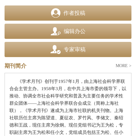
作者投稿
编辑办公
专家审稿
期刊简介
MORE >
《学术月刊》创刊于
1957
年
1
月，由上海社会科学界联
合会主管主办。
1958
年
3
月，在中共上海市委的领导下，以
推动、协调全市社会科学研究和普及为主要任务的学术性
群众团体
——上海社会科学界联合会成立（简称上海社
联），《学术月刊》遂成为上海市社联的机关刊物。上海
社联历任主席为陈望道、夏征农、罗竹风、李储文、秦绍
德和王战，现任主席为徐炯。现任党组书记为王为松，专
职副主席为王为松和任小文，党组成员包括王为松、任小