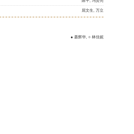
,
陈平
冯贤亮
,
屈文生
万立
,
● 聂辉华
○ 林佳妮