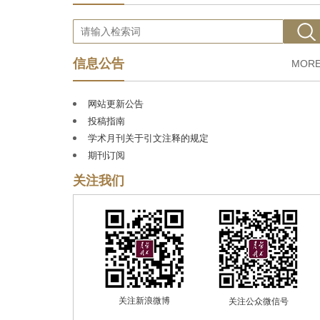
奖”。
2009
年，《学术月刊》被中国期刊协会评
为
“新中国
60
年有影响力的期刊
”。
2012
年，《学
术月刊》被列为国家社科规划办社科基金首批资
助期刊。
2013
、
2015
和
2017
年，荣获全国
“百强报
信息公告
MORE
刊”称号；
2016
年荣获中国期刊海外发行百强称
号。
2018
年荣获第四届
“中国出版政府奖期刊奖提
网站更新公告
名奖”；
2021
年荣获第五届
“中国出版政府奖期刊
投稿指南
奖”。
至今
连续多届被评为
“华东地区优秀期刊”。
学术月刊关于引文注释的规定
《学术月刊》是中文社会科学引文索引
期刊订阅
（
CSSCI
）稳定的来源期刊，并入选
“
C100
期刊目
关注我们
录（
2018
版）
”。在北京大学《中文核心期刊要目
总览》（
2020
年版）中，列
“综合性人文社会科
学”第
3
位（含高校学报）。在中国社科院《中国
人文社会科学核心期刊要览（
2018
年版）》中，
《学术月刊》被评为
“综合性人文社会科学”权威
期刊。
2020
年，《学术月刊》被武汉大学中国科
学评价研究中心评为
“
RCCSE
中国权威学术期刊
（
A+
）
”，列“人文学科综合刊”第
1
位。
关注新浪微博
关注公众微信号
2006-
2025年，《学术月刊》在《新华文摘》