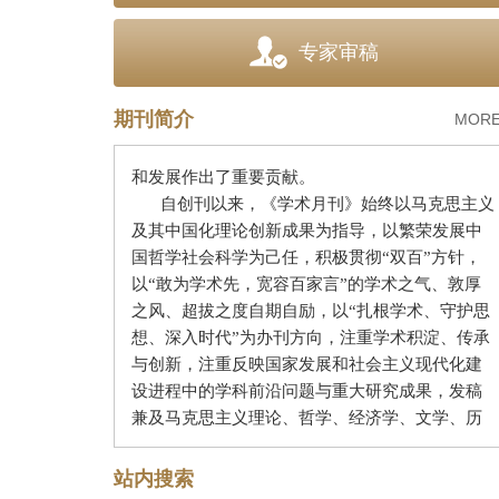
怀仁、李培南、李储文、陆志仁、夏禹龙、姚
耐、蒋学模、蓝瑛、蔡尚思等担任过常务编委、
专家审稿
编委。历任总编辑为：周原冰、王亚夫、章恒
忠、黄迎暑、王邦佐、田卫平、金福林、姜佑
福；现任总编辑为钱运春。其中，王亚夫任总编
期刊简介
MORE
辑达三十年之久，为《学术月刊》的创建、成长
和发展作出了重要贡献。
自创刊以来，《学术月刊》始终以马克思主义
及其中国化理论创新成果为指导，以繁荣发展中
国哲学社会科学为己任，积极贯彻
“双百”方针，
以“敢为学术先，宽容百家言”的学术之气、敦厚
之风、超拔之度自期自励，以“扎根学术、守护思
想、深入时代”为办刊方向，注重学术积淀、传承
与创新，注重反映国家发展和社会主义现代化建
设进程中的学科前沿问题与重大研究成果，发稿
兼及马克思主义理论、哲学、经济学、文学、历
史学、政治学、法学、社会学等人文社科主干学
科。
2003
年和
2005
年，《学术月刊》荣获新闻出
站内搜索
版总署颁发的第二、第三届
“国家优秀期刊奖提名