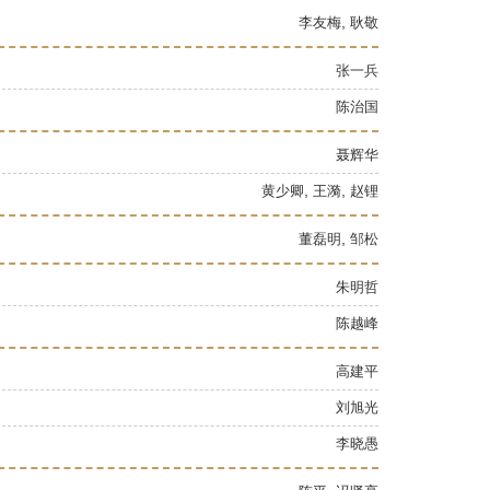
,
李友梅
耿敬
张一兵
陈治国
聂辉华
,
,
黄少卿
王漪
赵锂
,
董磊明
邹松
朱明哲
陈越峰
高建平
刘旭光
李晓愚