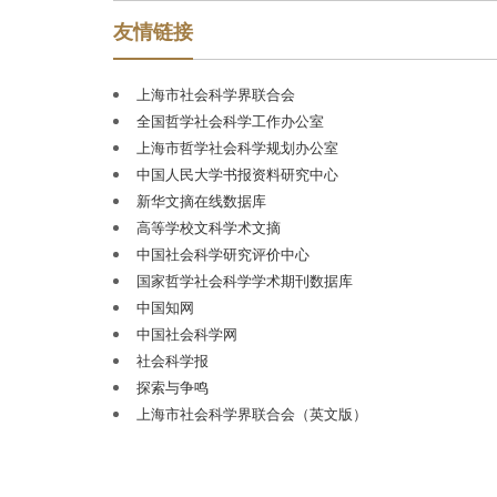
《中国社会科学文摘》《人大复印报刊资料》
友情链接
《高等学校文科学术文摘》等重要二次文献传播
平台上转载、转摘的文章总量，连续
20
年居全国
上海市社会科学界联合会
同类期刊前列。此外，《学术月刊》杂志社于
全国哲学社会科学工作办公室
2003
年率先发起
“中国十大学术热点”评选活动，
上海市哲学社会科学规划办公室
2006
年和
2011
年先后联合《光明日报》理论部和
中国人民大学书报资料研究中心
中国人民大学书报资料中心共同举办，迄今为止
新华文摘在线数据库
已成功举办二十三届，引起了社会各界的广泛关
高等学校文科学术文摘
注，在我国人文社会科学研究和学术出版界享有
中国社会科学研究评价中心
良好声誉与较大影响力。
国家哲学社会科学学术期刊数据库
中国知网
《学术月刊》创刊于
1957
年
1
月，由上海社会
中国社会科学网
科学界联合会主管主办。
1958
年
3
月，在中共上海
社会科学报
市委的领导下，以推动、协调全市社会科学研究
探索与争鸣
和普及为主要任务的学术性群众团体
——上海社
上海市社会科学界联合会（英文版）
会科学界联合会成立（简称上海社联），《学术
月刊》遂成为上海市社联的机关刊物。上海社联
历任主席为陈望道、夏征农、罗竹风、李储文、