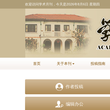
欢迎访问学术月刊，今天是
2026年8月6日 星期四
《学术月刊》创刊于
1957
年
1
月，由上海社会
科学界联合会主管主办。
1958
年
3
月，在中共上海
市委的领导下，以推动、协调全市社会科学研究
和普及为主要任务的学术性群众团体
——上海社
会科学界联合会成立（简称上海社联），《学术
月刊》遂成为上海市社联的机关刊物。上海社联
历任主席为陈望道、夏征农、罗竹风、李储文、
秦绍德和王战，现任主席为徐炯。现任党组书记
为王为松，专职副主席为王为松和任小文，党组
首页
关于本刊
投稿指南
成员包括王为松、任小文和马英娟
。
《学术月刊》的创办，得到了我国学术界的高
度重视和广泛支持。著名学者郭沫若题写了刊
名。在创刊和复刊（因
“文革停刊”）的过程中，
作者投稿
我国哲学社会科学界上百位前辈、专家和学者，
如沈志远、王亚夫、周谷城、冯契、李平心、李
亚农、罗竹风、周予同、周抗、金仲华、唐弢、
编辑办公
黄逸峰、蔡北华、张薰华、徐中玉、朱东润、孙