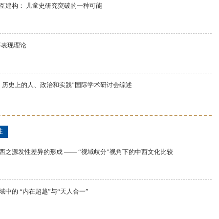
互建构： 儿童史研究突破的一种可能
事表现理论
：历史上的人、政治和实践”国际学术研讨会综述
性
西之源发性差异的形成 —— “视域歧分”视角下的中西文化比较
中的 “内在超越”与“天人合一”