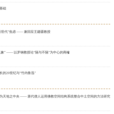
基础
新世代”焦虑 —— 兼回应王建疆教授
真象” —— 以罗钢教授论“隔与不隔”为中心的商榷
长的20世纪与“竹内鲁迅”
为天地之中央 —— 唐代僧人运用佛教空间结构系统整合中土空间的方法研究