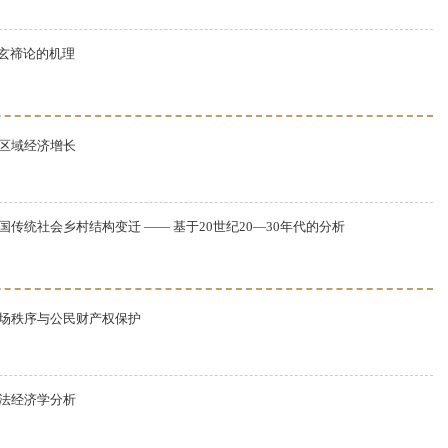
郑玄禘论的机理
区域经济增长
传统社会乡村结构变迁 —— 基于20世纪20—30年代的分析
场秩序与公民财产权保护
法经济学分析