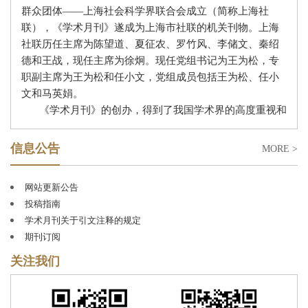
群众团体
——上海社会科学界联合会成立（简称上海社
联），《学术月刊》遂成为上海市社联的机关刊物。上海
社联历任主席为陈望道、夏征农、罗竹风、李储文、秦绍
德和王战，现任主席为徐炯。现任党组书记为王为松，专
职副主席为王为松和任小文，党组成员包括王为松、任小
文和马英娟
。
《学术月刊》的创办，得到了我国学术界的高度重视和
广泛支持。著名学者郭沫若题写了刊名。在创刊和复刊
（因
“文革停刊”）的过程中，我国哲学社会科学界上百位
信息公告
MORE >
前辈、专家和学者，如沈志远、王亚夫、周谷城、冯契、
李平心、李亚农、罗竹风、周予同、周抗、金仲华、唐
网站更新公告
弢、黄逸峰、蔡北华、张薰华、徐中玉、朱东润、孙怀
投稿指南
仁、李培南、李储文、陆志仁、夏禹龙、姚耐、蒋学模、
学术月刊关于引文注释的规定
蓝瑛、蔡尚思等担任过常务编委、编委。历任总编辑为：
期刊订阅
周原冰、王亚夫、章恒忠、黄迎暑、王邦佐、田卫平、金
福林、姜佑福；现任总编辑为钱运春。其中，王亚夫任总
关注我们
编辑达三十年之久，为《学术月刊》的创建、成长和发展
作出了重要贡献。