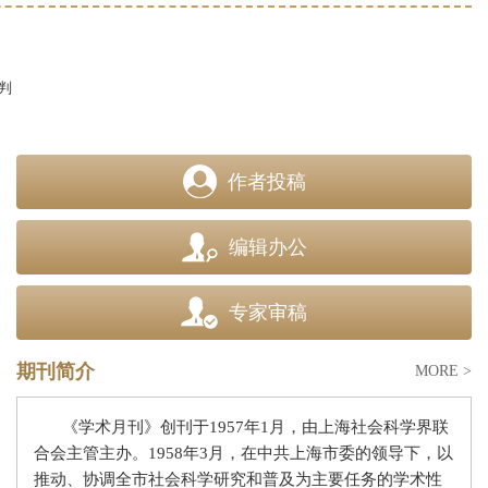
判
作者投稿
编辑办公
专家审稿
期刊简介
MORE >
《学术月刊》创刊于
1957
年
1
月，由上海社会科学界联
合会主管主办。
1958
年
3
月，在中共上海市委的领导下，以
推动、协调全市社会科学研究和普及为主要任务的学术性