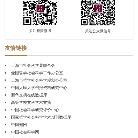
自创刊以来，《学术月刊》始终以马克思主义及其中国
化理论创新成果为指导，以繁荣发展中国哲学社会科学为
己任，积极贯彻
“双百”方针，以“敢为学术先，宽容百家
言”的学术之气、敦厚之风、超拔之度自期自励，以“扎根
学术、守护思想、深入时代”为办刊方向，注重学术积淀、
关注新浪微博
关注公众微信号
传承与创新，注重反映国家发展和社会主义现代化建设进
程中的学科前沿问题与重大研究成果，发稿兼及马克思主
友情链接
义理论、哲学、经济学、文学、历史学、政治学、法学、
社会学等人文社科主干学科。
2003
年和
2005
年，《学术
上海市社会科学界联合会
月刊》荣获新闻出版总署颁发的第二、第三届
“国家优秀期
全国哲学社会科学工作办公室
刊奖提名奖”。
2009
年，《学术月刊》被中国期刊协会评
上海市哲学社会科学规划办公室
为
“新中国
60
年有影响力的期刊
”。
2012
年，《学术月刊》
中国人民大学书报资料研究中心
被列为国家社科规划办社科基金首批资助期刊。
2013
、
新华文摘在线数据库
2015
和
2017
年，荣获全国
“百强报刊”称号；
2016
年荣获中
高等学校文科学术文摘
国期刊海外发行百强称号。
2018
年荣获第四届
“中国出版政
中国社会科学研究评价中心
府奖期刊奖提名奖”；
2021
年荣获第五届
“中国出版政府奖
国家哲学社会科学学术期刊数据库
期刊奖”。
至今
连续多届被评为
“华东地区优秀期刊”。
中国知网
《学术月刊》是中文社会科学引文索引（
CSSCI
）稳定
中国社会科学网
的来源期刊，并入选
“
C100
期刊目录（
2018
版）
”。在北京