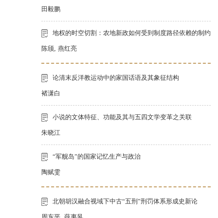
田毅鹏
地权的时空切割：农地新政如何受到制度路径依赖的制约
陈颀
,
燕红亮
论清末反洋教运动中的家国话语及其象征结构
褚潇白
小说的文体特征、功能及其与五四文学变革之关联
朱晓江
“军舰岛”的国家记忆生产与政治
陶赋雯
北朝胡汉融合视域下中古“五刑”刑罚体系形成史新论
周东平
,
薛夷风