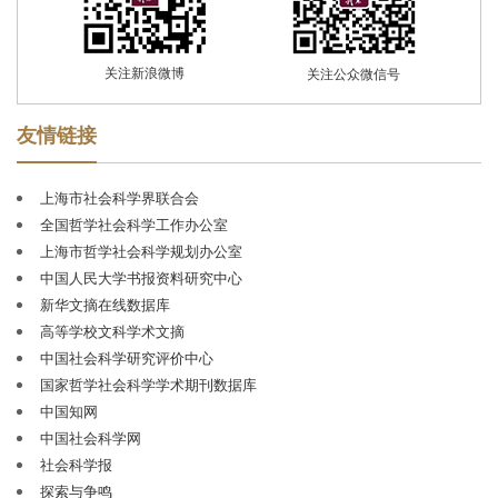
己任，积极贯彻
“双百”方针，以“敢为学术先，宽容百家
言”的学术之气、敦厚之风、超拔之度自期自励，以“扎根
学术、守护思想、深入时代”为办刊方向，注重学术积淀、
关注新浪微博
关注公众微信号
传承与创新，注重反映国家发展和社会主义现代化建设进
程中的学科前沿问题与重大研究成果，发稿兼及马克思主
友情链接
义理论、哲学、经济学、文学、历史学、政治学、法学、
社会学等人文社科主干学科。
2003
年和
2005
年，《学术
上海市社会科学界联合会
月刊》荣获新闻出版总署颁发的第二、第三届
“国家优秀期
全国哲学社会科学工作办公室
刊奖提名奖”。
2009
年，《学术月刊》被中国期刊协会评
上海市哲学社会科学规划办公室
为
“新中国
60
年有影响力的期刊
”。
2012
年，《学术月刊》
中国人民大学书报资料研究中心
被列为国家社科规划办社科基金首批资助期刊。
2013
、
新华文摘在线数据库
2015
和
2017
年，荣获全国
“百强报刊”称号；
2016
年荣获中
高等学校文科学术文摘
国期刊海外发行百强称号。
2018
年荣获第四届
“中国出版政
中国社会科学研究评价中心
府奖期刊奖提名奖”；
2021
年荣获第五届
“中国出版政府奖
国家哲学社会科学学术期刊数据库
期刊奖”。
至今
连续多届被评为
“华东地区优秀期刊”。
中国知网
《学术月刊》是中文社会科学引文索引（
CSSCI
）稳定
中国社会科学网
的来源期刊，并入选
“
C100
期刊目录（
2018
版）
”。在北京
社会科学报
大学《中文核心期刊要目总览》（
2020
年版）中，列
“综合
探索与争鸣
性人文社会科学”第
3
位（含高校学报）。在中国社科院