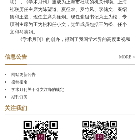
联），《学术月刊》遂成为上海市社联的机关刊物。上海
社联历任主席为陈望道、夏征农、罗竹风、李储文、秦绍
德和王战，现任主席为徐炯。现任党组书记为王为松，专
职副主席为王为松和任小文，党组成员包括王为松、任小
文和马英娟
。
《学术月刊》的创办，得到了我国学术界的高度重视和
广泛支持。著名学者郭沫若题写了刊名。在创刊和复刊
（因
“文革停刊”）的过程中，我国哲学社会科学界上百位
信息公告
MORE >
前辈、专家和学者，如沈志远、王亚夫、周谷城、冯契、
李平心、李亚农、罗竹风、周予同、周抗、金仲华、唐
网站更新公告
弢、黄逸峰、蔡北华、张薰华、徐中玉、朱东润、孙怀
投稿指南
仁、李培南、李储文、陆志仁、夏禹龙、姚耐、蒋学模、
学术月刊关于引文注释的规定
蓝瑛、蔡尚思等担任过常务编委、编委。历任总编辑为：
期刊订阅
周原冰、王亚夫、章恒忠、黄迎暑、王邦佐、田卫平、金
福林、姜佑福；现任总编辑为钱运春。其中，王亚夫任总
关注我们
编辑达三十年之久，为《学术月刊》的创建、成长和发展
作出了重要贡献。
自创刊以来，《学术月刊》始终以马克思主义及其中国
化理论创新成果为指导，以繁荣发展中国哲学社会科学为