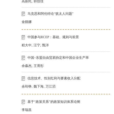
高新民
,
郭佳佳
马克思和阿伦特论“犹太人问题”
金丽娜
中国参与RCEP：基础、规则与前景
程大中
,
汪宁
,
甄洋
中国−东盟自由贸易协定和中国企业生产率
余淼杰
,
王霄彤
信息技术、性别红利与要素收入分配
余玲铮
,
魏下海
,
万江滔
基于“政策关系”的政策知识体系论纲
李瑞昌