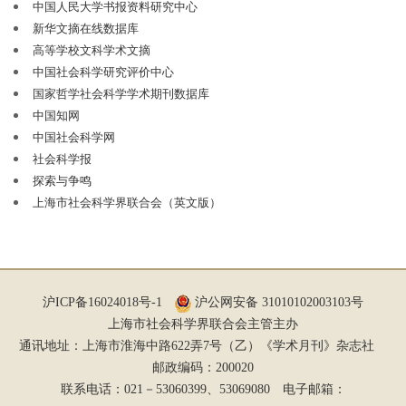
中国人民大学书报资料研究中心
被列为国家社科规划办社科基金首批资助期刊。
2013
、
新华文摘在线数据库
2015
和
2017
年，荣获全国
“百强报刊”称号；
2016
年荣获中
高等学校文科学术文摘
国期刊海外发行百强称号。
2018
年荣获第四届
“中国出版政
中国社会科学研究评价中心
府奖期刊奖提名奖”；
2021
年荣获第五届
“中国出版政府奖
国家哲学社会科学学术期刊数据库
期刊奖”。
至今
连续多届被评为
“华东地区优秀期刊”。
中国知网
《学术月刊》是中文社会科学引文索引（
CSSCI
）稳定
中国社会科学网
的来源期刊，并入选
“
C100
期刊目录（
2018
版）
”。在北京
社会科学报
大学《中文核心期刊要目总览》（
2020
年版）中，列
“综合
探索与争鸣
性人文社会科学”第
3
位（含高校学报）。在中国社科院
上海市社会科学界联合会（英文版）
《中国人文社会科学核心期刊要览（
2018
年版）》中，
《学术月刊》被评为
“综合性人文社会科学”权威期刊。
2020
年，《学术月刊》被武汉大学中国科学评价研究中心
评为
“
RCCSE
中国权威学术期刊（
A+
）
”，列“人文学科综
合刊”第
1
位。
沪ICP备16024018号-1
沪公网安备 31010102003103号
2006-
2025年，《学术月刊》在《新华文摘》《中国社
上海市社会科学界联合会主管主办
会科学文摘》《人大复印报刊资料》《高等学校文科学术
通讯地址：上海市淮海中路622弄7号（乙）《学术月刊》杂志社
文摘》等重要二次文献传播平台上转载、转摘的文章总
邮政编码：200020
量，连续
20
年居全国同类期刊前列。此外，《学术月刊》
联系电话：021－53060399、53069080 电子邮箱：
杂志社于
2003
年率先发起
“中国十大学术热点”评选活动，