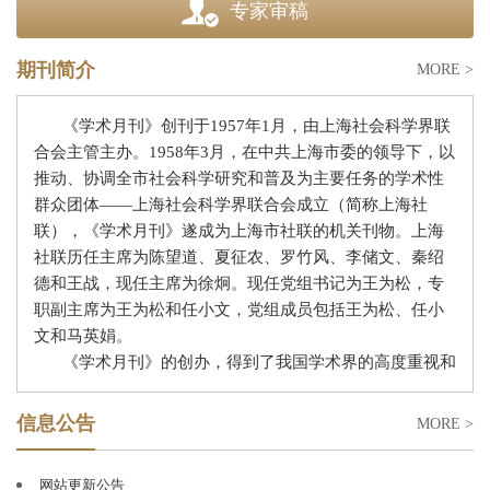
专家审稿
期刊简介
MORE >
《学术月刊》创刊于
1957
年
1
月，由上海社会科学界联
合会主管主办。
1958
年
3
月，在中共上海市委的领导下，以
推动、协调全市社会科学研究和普及为主要任务的学术性
群众团体
——上海社会科学界联合会成立（简称上海社
联），《学术月刊》遂成为上海市社联的机关刊物。上海
社联历任主席为陈望道、夏征农、罗竹风、李储文、秦绍
德和王战，现任主席为徐炯。现任党组书记为王为松，专
职副主席为王为松和任小文，党组成员包括王为松、任小
文和马英娟
。
《学术月刊》的创办，得到了我国学术界的高度重视和
广泛支持。著名学者郭沫若题写了刊名。在创刊和复刊
（因
“文革停刊”）的过程中，我国哲学社会科学界上百位
信息公告
MORE >
前辈、专家和学者，如沈志远、王亚夫、周谷城、冯契、
李平心、李亚农、罗竹风、周予同、周抗、金仲华、唐
网站更新公告