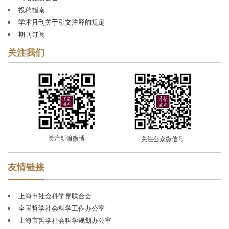
弢、黄逸峰、蔡北华、张薰华、徐中玉、朱东润、孙怀
投稿指南
仁、李培南、李储文、陆志仁、夏禹龙、姚耐、蒋学模、
学术月刊关于引文注释的规定
蓝瑛、蔡尚思等担任过常务编委、编委。历任总编辑为：
期刊订阅
周原冰、王亚夫、章恒忠、黄迎暑、王邦佐、田卫平、金
福林、姜佑福；现任总编辑为钱运春。其中，王亚夫任总
关注我们
编辑达三十年之久，为《学术月刊》的创建、成长和发展
作出了重要贡献。
自创刊以来，《学术月刊》始终以马克思主义及其中国
化理论创新成果为指导，以繁荣发展中国哲学社会科学为
己任，积极贯彻
“双百”方针，以“敢为学术先，宽容百家
言”的学术之气、敦厚之风、超拔之度自期自励，以“扎根
学术、守护思想、深入时代”为办刊方向，注重学术积淀、
关注新浪微博
关注公众微信号
传承与创新，注重反映国家发展和社会主义现代化建设进
程中的学科前沿问题与重大研究成果，发稿兼及马克思主
友情链接
义理论、哲学、经济学、文学、历史学、政治学、法学、
社会学等人文社科主干学科。
2003
年和
2005
年，《学术
上海市社会科学界联合会
月刊》荣获新闻出版总署颁发的第二、第三届
“国家优秀期
全国哲学社会科学工作办公室
刊奖提名奖”。
2009
年，《学术月刊》被中国期刊协会评
上海市哲学社会科学规划办公室
为
“新中国
60
年有影响力的期刊
”。
2012
年，《学术月刊》