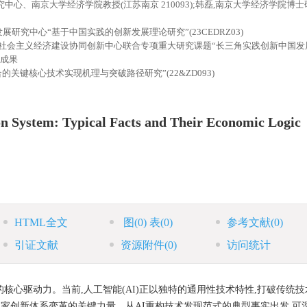
心、南京大学经济学院教授(江苏南京 210093);韩磊,南京大学经济学院博士
究中心“基于中国实践的创新发展理论研究”(23CEDRZ03)
社会主义经济建设协同创新中心联合专项重大研究课题“长三角实践创新中国发
性成果
键核心技术实现机理与突破路径研究”(22&ZD093)
on System: Typical Facts and Their Economic Logic
HTML全文
图
(0)
表
(0)
参考文献
(0)
引证文献
资源附件
(0)
访问统计
心驱动力。当前,人工智能(AI)正以独特的通用性技术特性,打破传统技
国家创新体系变革的关键力量。从AI重构技术发现范式的典型事实出发,可