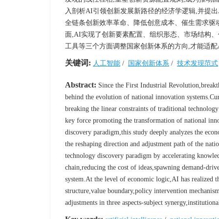
入剖析AI引领创新发展新路径的经济学逻辑,并提
全链条创新效率革命、降低创意成本、催生需求驱
面,AI实现了创新要素配置、组织形态、市场结构
工具等三个方面调整国家创新体系的方向,才能适配
关键词:
人工智能
/
国家创新体系
/
技术发现范式
Abstract:
Since the First Industrial Revolution,break
behind the evolution of national innovation systems.Curre
breaking the linear constraints of traditional technolog
key force promoting the transformation of national inno
discovery paradigm,this study deeply analyzes the eco
the reshaping direction and adjustment path of the nati
technology discovery paradigm by accelerating knowledg
chain,reducing the cost of ideas,spawning demand-driven
system.At the level of economic logic,AI has realized t
structure,value boundary,policy intervention mechanis
adjustments in three aspects-subject synergy,institution