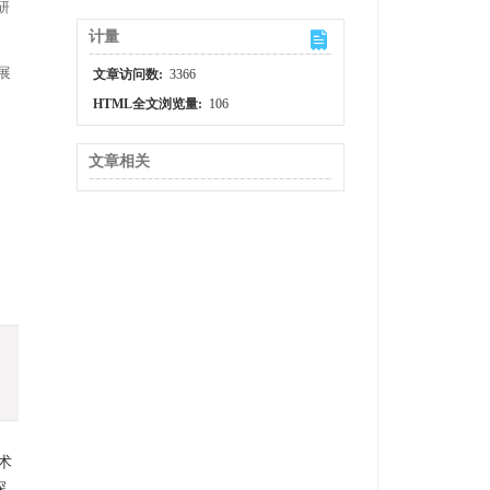
研
计量
展
文章访问数:
3366
HTML全文浏览量:
106
文章相关
术
深