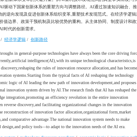
出AI驱动下国家创新体系的重塑方向与调整路径。AI通过加速知识融合、
动的逆向发现及促进创新体系组织变革,重塑技术发现范式。在经济学逻辑
、价值边界、政策干预机制及比较优势的重构。从主体协同、制度设计和政
AI时代的创新需求。
/
经济学逻辑
/
创新路径
throughs in general-purpose technologies have always been the core driving for
ntly,artificial intelligence(AI),with its unique technological characteristics,is
y discovery,reshaping the rules of innovation resource allocation,and has become
vation systems.Starting from the typical facts of AI reshaping the technology
nomic logic of AI leading the new path of innovation development,and proposes
onal innovation system driven by AI.The research finds that AI has reshaped the
e integration,promoting an efficiency revolution in the entire innovation
 reverse discovery,and facilitating organizational changes in the innovation
he reconstruction of innovation factor allocation,organizational form,market
m,and comparative advantage.The national innovation system needs to make
al design,and policy tools—to adapt to the innovation needs of the AI era.