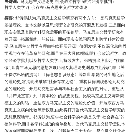
关键词:
马克思主义理论史
/
社会政治哲学
/
政治经济学批判
/
哲学人类学
/
社会存在
/
马克思主义哲学本体论
摘要:
邹诗鹏认为,马克思主义哲学研究有两个方向:一是马克思哲学
基础理论、文本文献以及思想理论史研究的开源及其发掘,二是面向
现实实践及其跨学科研究需要的开拓创新。马克思主义哲学研究有
着开源与拓新相统一的传统。面向现实实践问题及其跨学科建设需
要,马克思主义哲学有理由持续开展开源与资源发掘,不仅深化总的哲
学观与存在论革命的研究,而且在三大具体领域,即社会政治哲学、政
治经济学批判以及哲学人类学上,持续发力。张梧提出,相比于“往前
做”,即青年马克思的思想发展历程及其理论史渊源,“往后做”,即《关
于费尔巴哈的提纲》《德意志意识形态》等新世界观的诞生地之后
的理论史,将涌现出破解“社会存在之谜”、重构从德国观念论到马克
思的理论史、开启马克思哲学与科学社会主义的深刻对话、重思从
《共产党宣言》到《资本论》的思想历程、比较马克思主义与新康
德主义的对话、重估东方马克思主义的理论史价值、开展东西方马
克思主义横向比较等新议题,由此将打开当代马克思主义哲学研究的
思想纵深地带。祁涛认为,哲学社会科学的本质是关于“社会存在”的
整体科学,而非各学科知识的简单叠加。当代马克思主义哲学需以本
体论创新回应时代需求。这一创新包含三大方向:一是立足全球化变