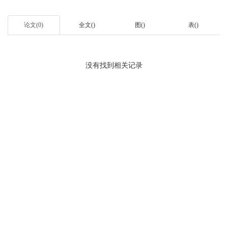
论文(0)
全文()
图()
表()
没有找到相关记录