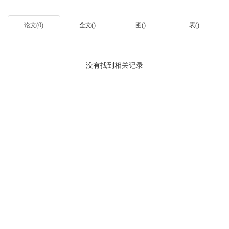
论文(0)
全文()
图()
表()
没有找到相关记录