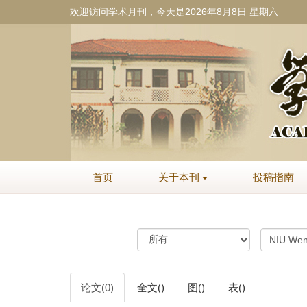
欢迎访问学术月刊，今天是
2026年8月8日 星期六
首页
关于本刊
投稿指南
论文(0)
全文()
图()
表()