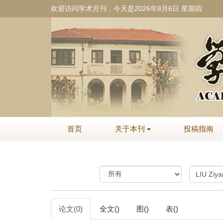
欢迎访问学术月刊，今天是
2026年8月6日 星期四
首页
关于本刊
投稿指南
论文(0)
全文()
图()
表()