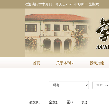
欢迎访问学术月刊，今天是
2026年8月8日 星期六
首页
关于本刊
投稿指南
论文(0)
全文()
图()
表()